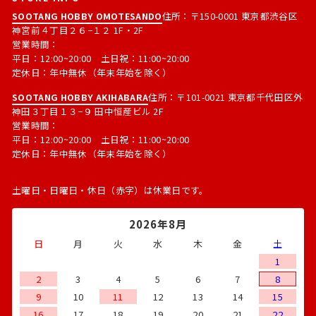
SOOTANG HOBBY OMOTESANDO
住所：〒150-0001 東京都渋谷区
神宮前４丁目２６−１２ 1F・2F
営業時間：
平日：12:00~20:00 土日祝：11:00~20:00
定休日：年中無休（年末年始を除く）
SOOTANG HOBBY AKIHABARA
住所：〒101-0021 東京都千代田区外
神田３丁目１３−９ 田中恒産ビル 2F
営業時間：
平日：12:00~20:00 土日祝：11:00~20:00
定休日：年中無休（年末年始を除く）
土曜日・日曜日・休日（赤字）は休業日です。
2026年8月
日
月
火
水
木
金
土
1
2
3
4
5
6
7
8
9
10
11
12
13
14
15
16
17
18
19
20
21
22