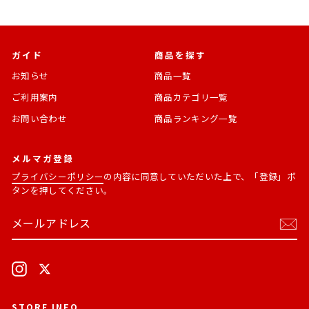
ガイド
商品を探す
お知らせ
商品一覧
ご利用案内
商品カテゴリ一覧
お問い合わせ
商品ランキング一覧
メルマガ登録
プライバシーポリシー
の内容に同意していただいた上で、「登録」ボ
タンを押してください。
メ
購
ー
読
ル
す
ア
る
ド
Instagram
X
レ
ス
STORE INFO