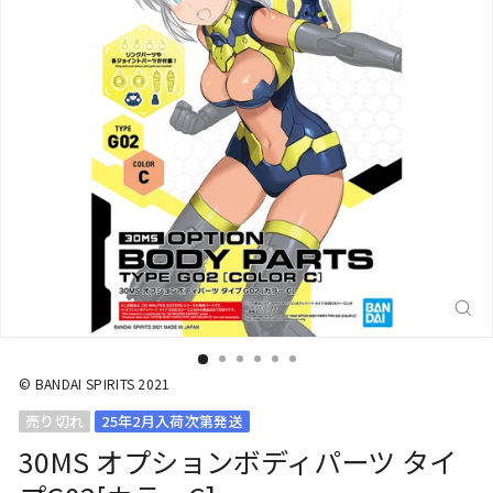
閉
じ
る
(E
© BANDAI SPIRITS 2021
売り切れ
25年2月入荷次第発送
30MS オプションボディパーツ タイ