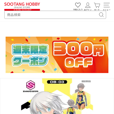
次
へ
お気に入り
ログイン
カート
メニュー
SEARCH
キ
ー
ワ
ー
ド
検
索