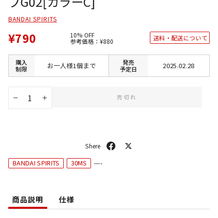
プG02[カラーC]
BANDAI SPIRITS
¥790
10% OFF
送料・配送について
通
SALE
参考価格：
¥880
常
価
価
格
格
購入
発売
お一人様1個まで
2025.02.28
制限
予定日
売切れ
−
+
シ
ポ
ェ
ス
BANDAI SPIRITS
30MS
----
ア
ト
商品説明
仕様