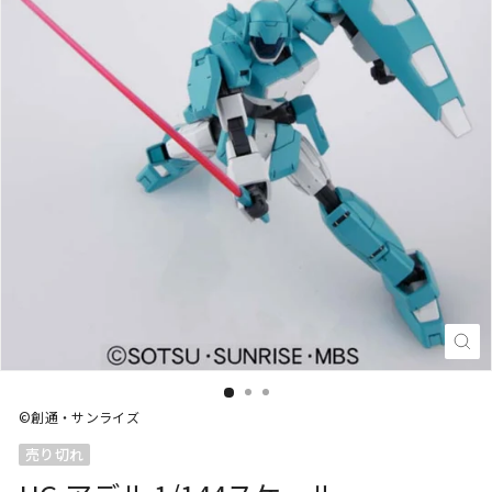
閉
じ
る
(E
©創通・サンライズ
売り切れ