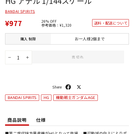
HG アデル 1/144スケール
BANDAI SPIRITS
¥977
26% OFF
送料・配送について
通
SALE
参考価格：
¥1,320
常
価
価
格
格
お一人様2個まで
購入
制限
売切れ
−
+
シ
ポ
ェ
ス
BANDAI SPIRITS
HG
機動戦士ガンダムAGE
ア
ト
商品説明
仕様
■第二世代味方量産機がHGとなって登場。 ■可動域の向上によりポ