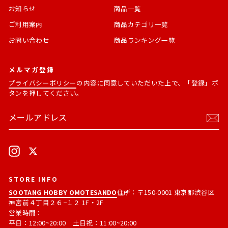
お知らせ
商品一覧
ご利用案内
商品カテゴリ一覧
お問い合わせ
商品ランキング一覧
メルマガ登録
プライバシーポリシー
の内容に同意していただいた上で、「登録」ボ
タンを押してください。
メ
購
ー
読
ル
す
ア
る
ド
Instagram
X
レ
ス
STORE INFO
SOOTANG HOBBY OMOTESANDO
住所：〒150-0001 東京都渋谷区
神宮前４丁目２６−１２ 1F・2F
営業時間：
平日：12:00~20:00 土日祝：11:00~20:00