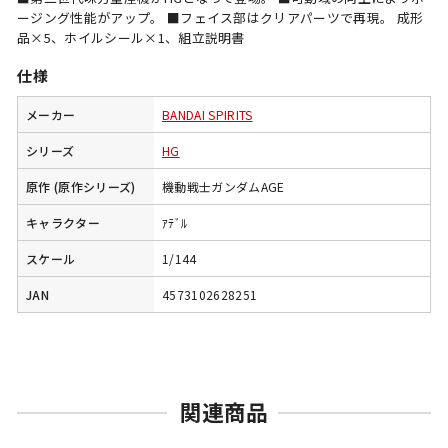
ージング性能がアップ。 ■フェイス部はクリアパーツで再現。 成形
品×5、ホイルシール×1、組立説明書
仕様
メーカー
BANDAI SPIRITS
シリーズ
HG
原作 (原作シリーズ)
機動戦士ガンダムAGE
キャラクター
ｱﾃﾞﾙ
スケール
1/144
JAN
4573102628251
関連商品