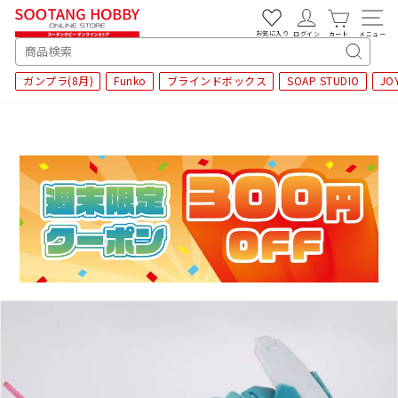
次
へ
お気に入り
ログイン
カート
メニュー
SEARCH
キ
ガンプラ(8月)
Funko
ブラインドボックス
SOAP STUDIO
JO
ー
ワ
ー
ド
検
索