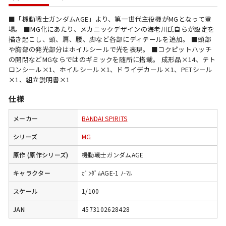
■「機動戦士ガンダムAGE」より、第一世代主役機がMGとなって登
場。 ■MG化にあたり、メカニックデザインの海老川氏自らが設定を
描き起こし、頭、肩、腰、脚など各部にディテールを追加。 ■頭部
や胸部の発光部分はホイルシールで光を表現。 ■コクピットハッチ
の開閉などMGならではのギミックを随所に搭載。 成形品×14、テト
ロンシール×1、ホイルシール×1、ドライデカール×1、PETシール
×1、組立説明書×1
仕様
メーカー
BANDAI SPIRITS
シリーズ
MG
原作 (原作シリーズ)
機動戦士ガンダムAGE
キャラクター
ｶﾞﾝﾀﾞﾑAGE-1 ﾉ-ﾏﾙ
スケール
1/100
JAN
4573102628428