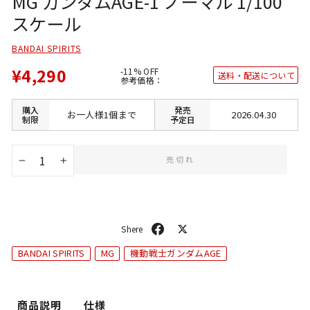
MG ガンダムAGE-1 ノーマル 1/100
スケール
BANDAI SPIRITS
¥4,290
-11% OFF
送料・配送について
通
参考価格：
常
価
格
購入
発売
お一人様1個まで
2026.04.30
制限
予定日
売切れ
−
+
シ
ポ
ェ
ス
BANDAI SPIRITS
MG
機動戦士ガンダムAGE
ア
ト
商品説明
仕様