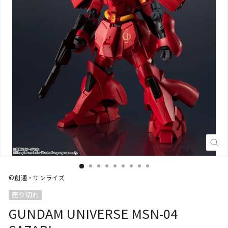
閉
じ
る
(E
©創通・サンライズ
売り切れ
GUNDAM UNIVERSE MSN-04