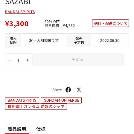
SAZABI
BANDAI SPIRITS
¥3,300
30% OFF
送料・配送について
通
SALE
参考価格：
¥4,730
常
価
価
格
格
購入
発売
お一人様3個まで
2022.06.30
制限
予定日
売切れ
−
+
シ
ポ
ェ
ス
BANDAI SPIRITS
GUNDAM UNIVERSE
ア
ト
機動戦士ガンダム 逆襲のシャア
商品説明
仕様