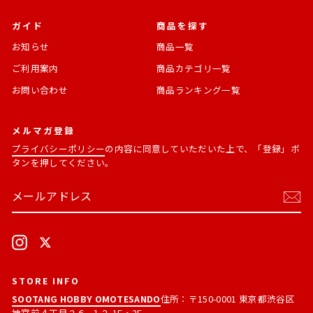
ガイド
商品を探す
お知らせ
商品一覧
ご利用案内
商品カテゴリ一覧
お問い合わせ
商品ランキング一覧
メルマガ登録
プライバシーポリシー
の内容に同意していただいた上で、「登録」ボ
タンを押してください。
メ
購
ー
読
ル
す
ア
る
ド
Instagram
X
レ
ス
STORE INFO
SOOTANG HOBBY OMOTESANDO
住所：〒150-0001 東京都渋谷区
神宮前４丁目２６−１２ 1F・2F