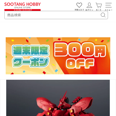
次
へ
お気に入り
ログイン
カート
メニュー
SEARCH
キ
ー
ワ
ー
ド
検
索