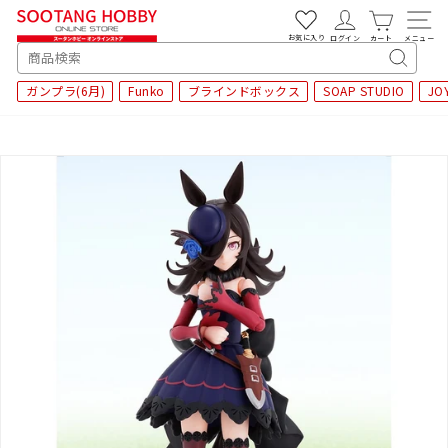
次
へ
お気に入り
ログイン
カート
メニュー
SEARCH
キ
ガンプラ(6月)
Funko
ブラインドボックス
SOAP STUDIO
JO
ー
ワ
ー
ド
検
索