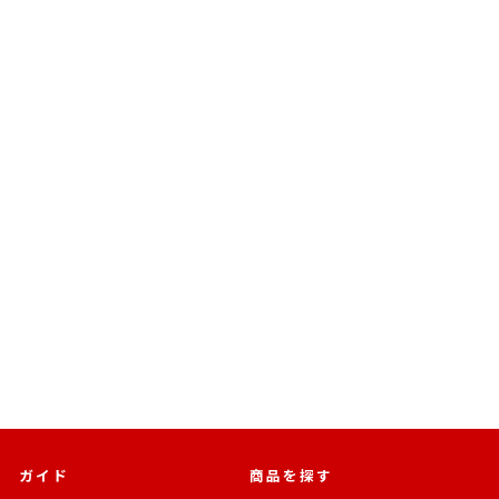
売切れ
BANDAI SPIRITS
S.H.Figuarts ライスシャ
ワー
ウマ娘 プリティーダービー
通
SALE
¥6,930
¥4,782 [31%OFF]
常
価
価
格
格
ガイド
商品を探す