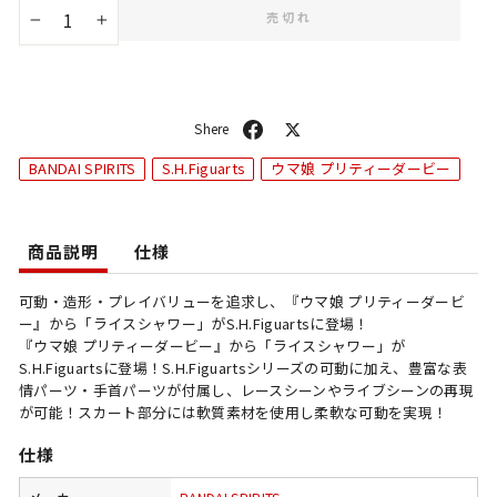
売切れ
−
+
シ
ポ
ェ
ス
BANDAI SPIRITS
S.H.Figuarts
ウマ娘 プリティーダービー
ア
ト
商品説明
仕様
可動・造形・プレイバリューを追求し、『ウマ娘 プリティーダービ
ー』から「ライスシャワー」がS.H.Figuartsに登場！
『ウマ娘 プリティーダービー』から「ライスシャワー」が
S.H.Figuartsに登場！S.H.Figuartsシリーズの可動に加え、豊富な表
情パーツ・手首パーツが付属し、レースシーンやライブシーンの再現
が可能！スカート部分には軟質素材を使用し柔軟な可動を実現！
仕様