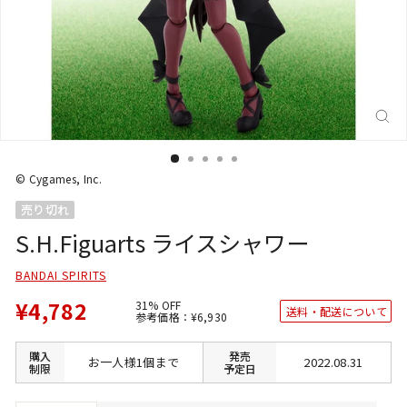
閉
じ
る
(E
© Cygames, Inc.
売り切れ
S.H.Figuarts ライスシャワー
BANDAI SPIRITS
¥4,782
31% OFF
送料・配送について
通
SALE
参考価格：
¥6,930
常
価
価
格
格
購入
発売
お一人様1個まで
2022.08.31
制限
予定日