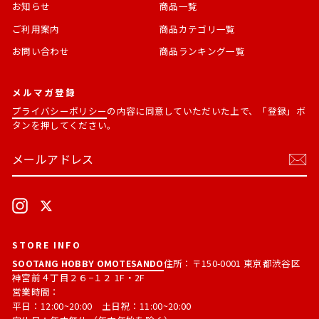
お知らせ
商品一覧
ご利用案内
商品カテゴリ一覧
お問い合わせ
商品ランキング一覧
メルマガ登録
プライバシーポリシー
の内容に同意していただいた上で、「登録」ボ
タンを押してください。
メ
購
ー
読
ル
す
ア
る
ド
Instagram
X
レ
ス
STORE INFO
SOOTANG HOBBY OMOTESANDO
住所：〒150-0001 東京都渋谷区
神宮前４丁目２６−１２ 1F・2F
営業時間：
平日：12:00~20:00 土日祝：11:00~20:00