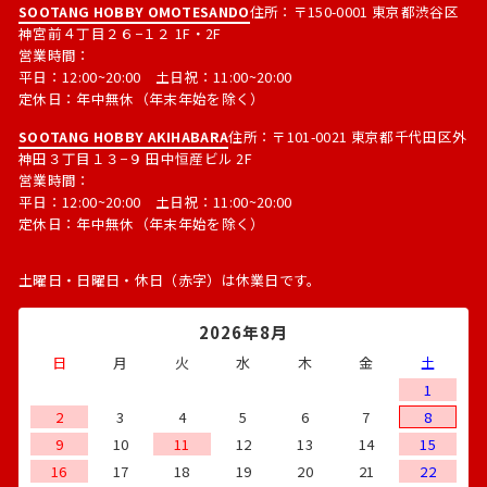
SOOTANG HOBBY OMOTESANDO
住所：〒150-0001 東京都渋谷区
神宮前４丁目２６−１２ 1F・2F
営業時間：
平日：12:00~20:00 土日祝：11:00~20:00
定休日：年中無休（年末年始を除く）
SOOTANG HOBBY AKIHABARA
住所：〒101-0021 東京都千代田区外
神田３丁目１３−９ 田中恒産ビル 2F
営業時間：
平日：12:00~20:00 土日祝：11:00~20:00
定休日：年中無休（年末年始を除く）
土曜日・日曜日・休日（赤字）は休業日です。
2026年8月
日
月
火
水
木
金
土
1
2
3
4
5
6
7
8
9
10
11
12
13
14
15
16
17
18
19
20
21
22