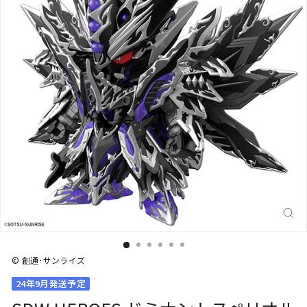
閉
じ
る
(E
© 創通･サンライズ
24年9月発送予定