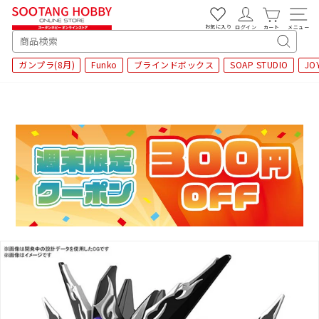
次
へ
お気に入り
ログイン
カート
メニュー
SEARCH
キ
ガンプラ(8月)
Funko
ブラインドボックス
SOAP STUDIO
JO
ー
ワ
ー
ド
検
索