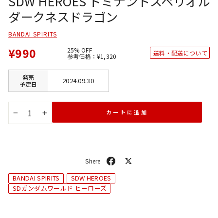
SDW HEROES ドミナントスペリオル
ダークネスドラゴン
BANDAI SPIRITS
¥990
25% OFF
送料・配送について
通
SALE
参考価格：
¥1,320
常
価
価
格
格
発売
2024.09.30
予定日
カートに追加
−
+
シ
ポ
ェ
ス
BANDAI SPIRITS
SDW HEROES
ア
ト
SDガンダムワールド ヒーローズ