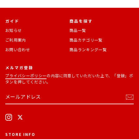
ガイド
商品を探す
お知らせ
商品一覧
ご利用案内
商品カテゴリ一覧
お問い合わせ
商品ランキング一覧
メルマガ登録
プライバシーポリシー
の内容に同意していただいた上で、「登録」ボ
タンを押してください。
メ
購
ー
読
ル
す
ア
る
ド
Instagram
X
レ
ス
STORE INFO