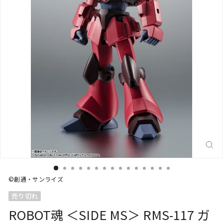
閉
じ
る
(E
©創通・サンライズ
売り切れ
ROBOT魂 ＜SIDE MS＞ RMS-117 ガ