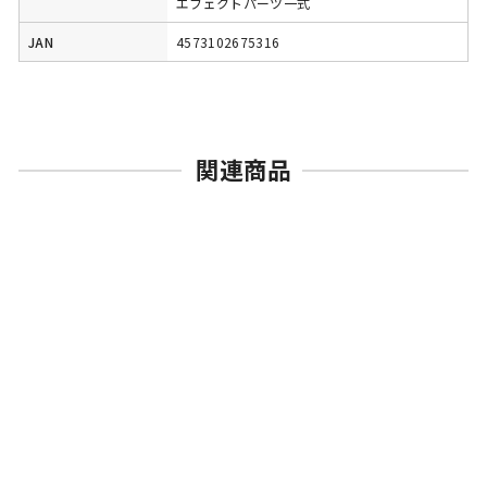
エフェクトパーツ一式
JAN
4573102675316
関連商品
売切れ
BANDAI SPIRITS
ROBOT魂 ＜SIDE MS＞
RMS-117 ガルバルディβ
ver. A.N.I.M.E.