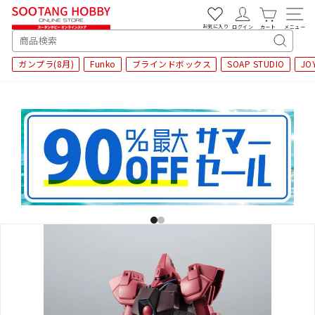
次
へ
お気に入り
ログイン
カート
メニュー
SEARCH
キ
ガンプラ(8月)
Funko
ブラインドボックス
SOAP STUDIO
JO
ー
ワ
ー
ド
検
索