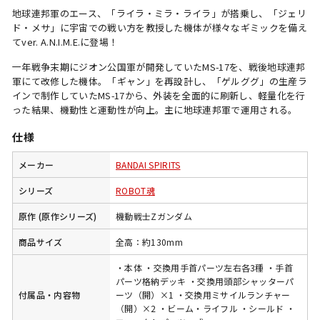
地球連邦軍のエース、「ライラ・ミラ・ライラ」が搭乗し、「ジェリ
ド・メサ」に宇宙での戦い方を教授した機体が様々なギミックを備え
てver. A.N.I.M.E.に登場！
一年戦争末期にジオン公国軍が開発していたMS-17を、戦後地球連邦
軍にて改修した機体。「ギャン」を再設計し、「ゲルググ」の生産ラ
インで制作していたMS-17から、外装を全面的に刷新し、軽量化を行
った結果、機動性と運動性が向上。主に地球連邦軍で運用される。
仕様
メーカー
BANDAI SPIRITS
シリーズ
ROBOT魂
原作 (原作シリーズ)
機動戦士Zガンダム
商品サイズ
全高：約130mm
・本体 ・交換用手首パーツ左右各3種 ・手首
パーツ格納デッキ ・交換用頭部シャッターパ
付属品・内容物
ーツ（開）×1 ・交換用ミサイルランチャー
（開）×2 ・ビーム・ライフル ・シールド ・