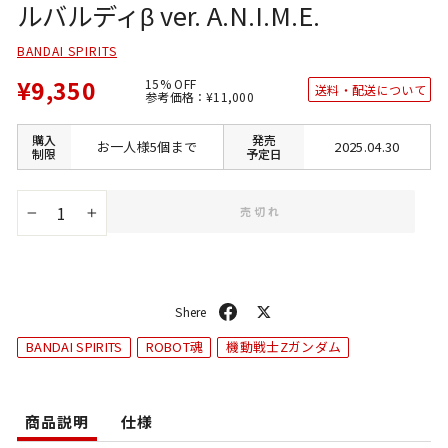
ルバルディβ ver. A.N.I.M.E.
BANDAI SPIRITS
¥9,350
15% OFF
送料・配送について
通
SALE
参考価格：
¥11,000
常
価
価
格
格
購入
発売
お一人様5個まで
2025.04.30
制限
予定日
売切れ
−
+
シ
ポ
ェ
ス
BANDAI SPIRITS
ROBOT魂
機動戦士Zガンダム
ア
ト
商品説明
仕様