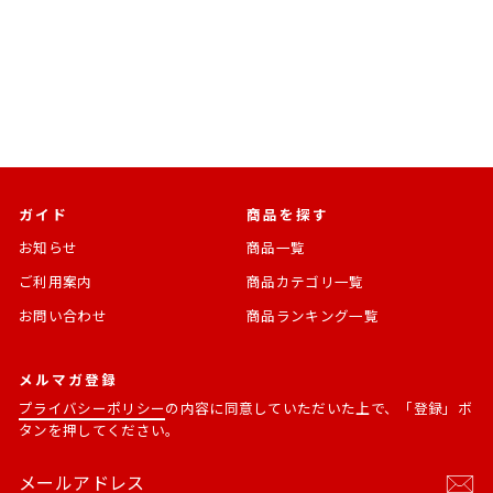
機動戦士Zガンダム
通
SALE
¥11,000
¥9,350 [15%OFF]
常
価
価
格
格
ガイド
商品を探す
お知らせ
商品一覧
ご利用案内
商品カテゴリ一覧
お問い合わせ
商品ランキング一覧
メルマガ登録
プライバシーポリシー
の内容に同意していただいた上で、「登録」ボ
タンを押してください。
メ
購
ー
読