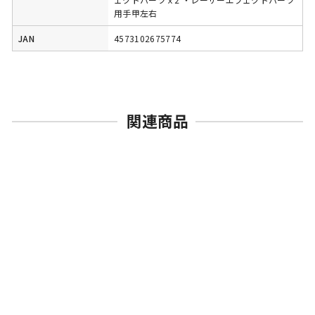
用手甲左右
JAN
4573102675774
関連商品
売切れ
BANDAI SPIRITS
S.H.Figuarts アイアンマ