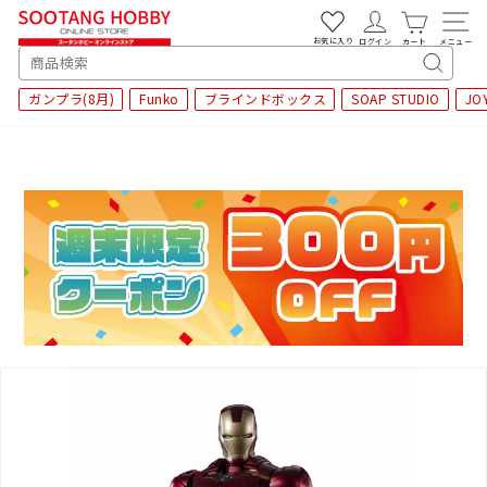
次
へ
お気に入り
ログイン
カート
メニュー
SEARCH
キ
ガンプラ(8月)
Funko
ブラインドボックス
SOAP STUDIO
JO
ー
ワ
ー
ド
検
索