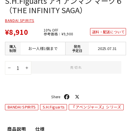
S.H.Figuarts アイアンマン マーク６
（THE INFINITY SAGA）
BANDAI SPIRITS
¥8,910
10% OFF
送料・配送について
通
SALE
参考価格：
¥9,900
常
価
価
格
格
購入
発売
お一人様1個まで
2025.07.31
制限
予定日
売切れ
−
+
シ
ポ
ェ
ス
BANDAI SPIRITS
S.H.Figuarts
『アベンジャーズ』シリーズ
ア
ト
商品説明
仕様