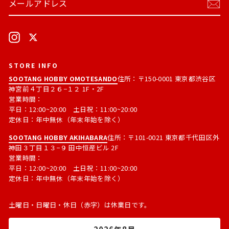
ー
読
ル
す
ア
る
ド
Instagram
X
レ
ス
STORE INFO
SOOTANG HOBBY OMOTESANDO
住所：〒150-0001 東京都渋谷区
神宮前４丁目２６−１２ 1F・2F
営業時間：
平日：12:00~20:00 土日祝：11:00~20:00
定休日：年中無休（年末年始を除く）
SOOTANG HOBBY AKIHABARA
住所：〒101-0021 東京都千代田区外
神田３丁目１３−９ 田中恒産ビル 2F
営業時間：
平日：12:00~20:00 土日祝：11:00~20:00
定休日：年中無休（年末年始を除く）
土曜日・日曜日・休日（赤字）は休業日です。