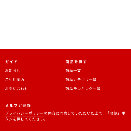
ン マーク６（THE
INFINITY SAGA）
『アベンジャーズ』シリーズ
通
SALE
¥9,900
¥8,910 [10%OFF]
常
価
価
格
格
ガイド
商品を探す
お知らせ
商品一覧
ご利用案内
商品カテゴリ一覧
お問い合わせ
商品ランキング一覧
メルマガ登録
プライバシーポリシー
の内容に同意していただいた上で、「登録」ボ
タンを押してください。
メ
購