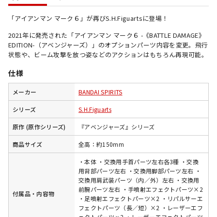
「アイアンマン マーク６」が再びS.H.Figuartsに登場！
2021年に発売された「アイアンマン マーク６ -《BATTLE DAMAGE》
EDITION-（アベンジャーズ）」のオプションパーツ内容を変更。飛行
状態や、ビーム攻撃を放つ姿などのアクションはもちろん再現可能。
仕様
メーカー
BANDAI SPIRITS
シリーズ
S.H.Figuarts
原作 (原作シリーズ)
『アベンジャーズ』シリーズ
商品サイズ
全高：約150mm
・本体 ・交換用手首パーツ左右各3種 ・交換
用背部パーツ左右 ・交換用脚部パーツ左右 ・
交換用肩武装パーツ（内／外）左右 ・交換用
前腕パーツ左右 ・手噴射エフェクトパーツ×2
付属品・内容物
・足噴射エフェクトパーツ×2 ・リパルサーエ
フェクトパーツ（長／短）×2 ・レーザーエフ
ェクトパーツｘ2 ・レーザーエフェクトパーツ