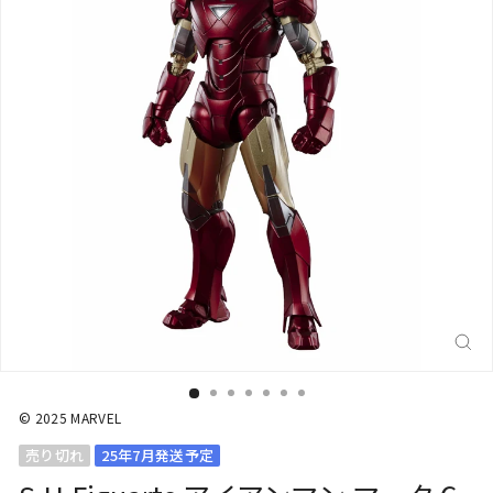
閉
じ
る
(E
© 2025 MARVEL
売り切れ
25年7月発送予定