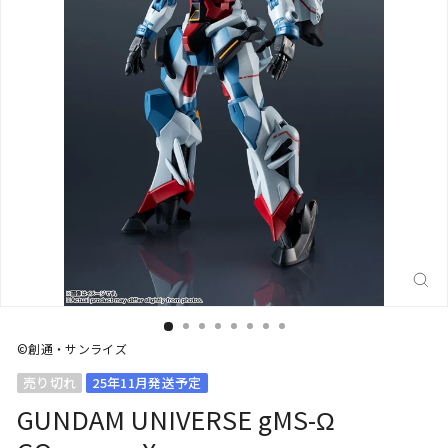
閉
じ
る
(E
©創通・サンライズ
売り切れ
25年11月発送予定
GUNDAM UNIVERSE gMS-Ω