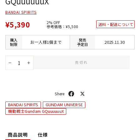
GQuuuuuuX
BANDAI SPIRITS
¥5,390
2% OFF
送料・配送について
通
SALE
参考価格：
¥5,500
常
価
価
格
格
購入
発売
お一人様1個まで
2025.11.30
制限
予定日
売切れ
−
+
シ
ポ
ェ
ス
BANDAI SPIRITS
GUNDAM UNIVERSE
ア
ト
機動戦士Gundam GQuuuuuuX
商品説明
仕様