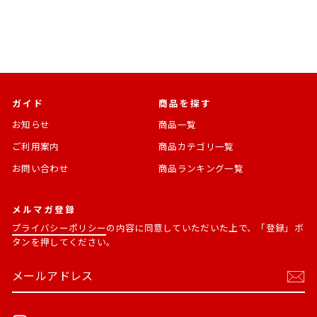
価
格
格
ガイド
商品を探す
お知らせ
商品一覧
ご利用案内
商品カテゴリ一覧
お問い合わせ
商品ランキング一覧
メルマガ登録
プライバシーポリシー
の内容に同意していただいた上で、「登録」ボ
タンを押してください。
メ
購
ー
読
ル
す
ア
る
ド