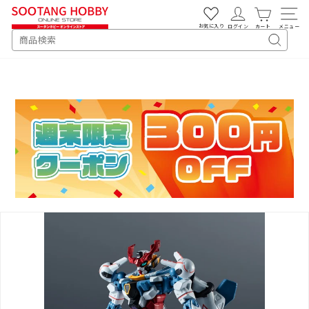
次
へ
お気に入り
ログイン
カート
メニュー
SEARCH
キ
ー
ワ
ー
ド
検
索