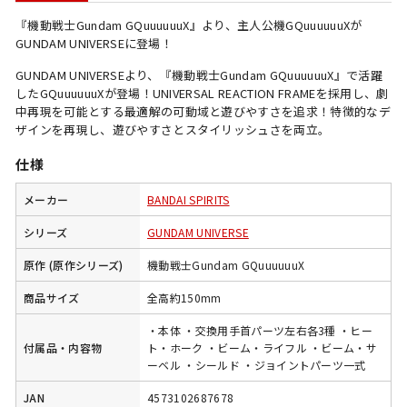
『機動戦士Gundam GQuuuuuuX』より、主人公機GQuuuuuuXが
GUNDAM UNIVERSEに登場！
GUNDAM UNIVERSEより、『機動戦士Gundam GQuuuuuuX』で活躍
したGQuuuuuuXが登場！UNIVERSAL REACTION FRAMEを採用し、劇
中再現を可能とする最適解の可動域と遊びやすさを追求！特徴的なデ
ザインを再現し、遊びやすさとスタイリッシュさを両立。
仕様
メーカー
BANDAI SPIRITS
シリーズ
GUNDAM UNIVERSE
原作 (原作シリーズ)
機動戦士Gundam GQuuuuuuX
商品サイズ
全高約150mm
・本体 ・交換用手首パーツ左右各3種 ・ヒー
付属品・内容物
ト・ホーク ・ビーム・ライフル ・ビーム・サ
ーベル ・シールド ・ジョイントパーツ一式
JAN
4573102687678