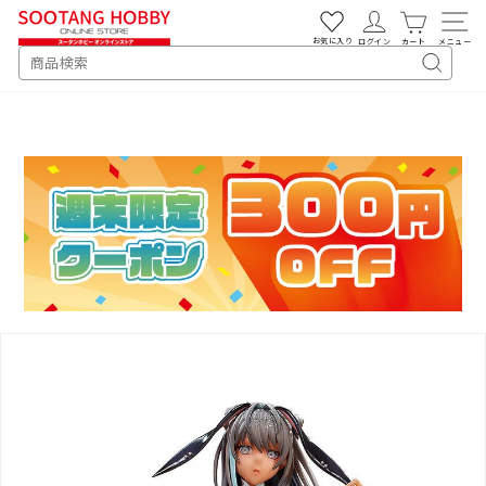
次
へ
お気に入り
ログイン
カート
メニュー
SEARCH
キ
ー
ワ
ー
ド
検
索