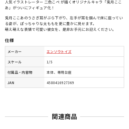
人気イラストレーター 二色こぺ が描くオリジナルキャラ「兎月ここ
あ」がついにフィギュア化！
兎月ここあのうさぎ耳がぶら下がり、左手が耳を掴んで床に座ってい
る姿が、ぽっちゃりな太ももを更に豊かに見せます。
萌え萌えな表情で可愛い彼女を、是非お手元にお迎えください。
仕様
メーカー
エンソウトイズ
スケール
1/5
付属品・内容物
本体、専用台座
JAN
4580416927369
関連商品