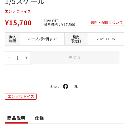
1/5スケール
エンソウトイズ
¥15,700
10% OFF
送料・配送について
通
SALE
参考価格：
¥17,500
常
価
価
格
格
購入
発売
お一人様5個まで
2025.11.25
制限
予定日
売切れ
−
+
シ
ポ
ェ
ス
エンソウトイズ
ア
ト
商品説明
仕様