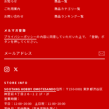
お知らせ
商品一覧
ご利用案内
商品カテゴリ一覧
お問い合わせ
商品ランキング一覧
メルマガ登録
プライバシーポリシー
の内容に同意していただいた上で、「登録」ボ
タンを押してください。
メ
購
ー
読
ル
す
ア
る
ド
Instagram
X
レ
ス
STORE INFO
SOOTANG HOBBY OMOTESANDO
住所：〒150-0001 東京都渋谷区
神宮前４丁目２６−１２ 1F・2F
営業時間：
平日：12:00~20:00 土日祝：11:00~20:00
定休日：年中無休（年末年始を除く）