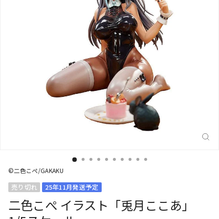
閉
じ
る
(E
©二色こぺ/GAKAKU
売り切れ
25年11月発送予定
二色こぺ イラスト「兎月ここあ」