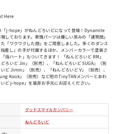
ht Here
より「j-hope」がねんどろいどになって登場！Dynamite
再現しております。表情パーツは優しい笑みの「通常顔」
じた「ワクワクした顔」をご用意しました。多くのダンス
「指差し」の手が付属するほか、メンバーカラーで塗装さ
「指ハート」もついてきます！ 「ねんどろいど RM」
どろいど Jin」（別売）、「ねんどろいど SUGA」（別
いど Jimin」（別売）、「ねんどろいど V」（別売）、
ung Kook」（別売）など他のTinyTANメンバーとあわ
いど j-hope」を是非お手元にお迎えください。
グッドスマイルカンパニー
ねんどろいど