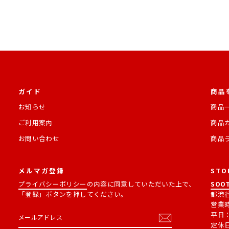
ガイド
商品
お知らせ
商品
ご利用案内
商品
お問い合わせ
商品
メルマガ登録
STO
プライバシーポリシー
の内容に同意していただいた上で、
SOOT
「登録」ボタンを押してください。
都渋谷
営業
メ
購
平日：1
ー
読
定休
ル
す