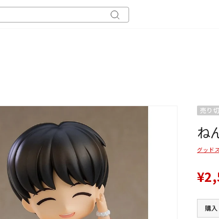
キ
ー
ワ
ー
ド
検
索
売り
ねん
グッド
¥2,
購入