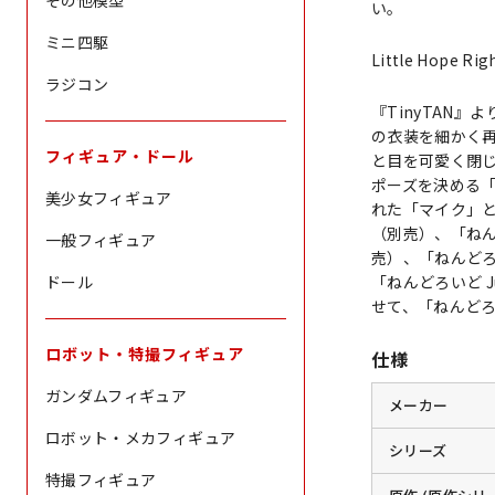
その他模型
い。
ミニ四駆
Little Hope Rig
ラジコン
『TinyTAN』
の衣装を細かく
フィギュア・ドール
と目を可愛く閉
ポーズを決める
美少女フィギュア
れた「マイク」と
（別売）、「ねん
一般フィギュア
売）、「ねんどろ
ドール
「ねんどろいど J
せて、「ねんどろ
ロボット・特撮フィギュア
仕様
ガンダムフィギュア
メーカー
ロボット・メカフィギュア
シリーズ
特撮フィギュア