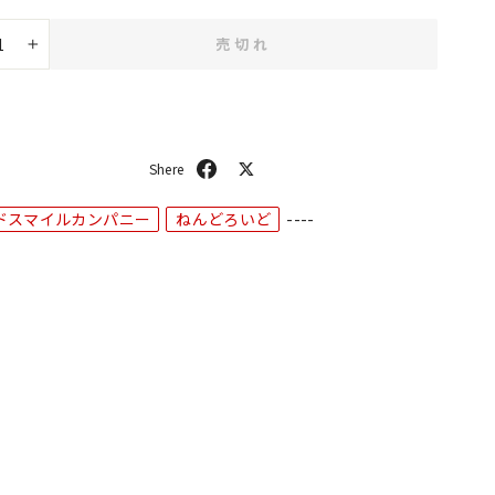
売切れ
+
シ
ポ
ェ
ス
ア
ト
ドスマイルカンパニー
ねんどろいど
----