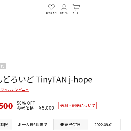
お気に入り
ログイン
カート
切れ
どろいど TinyTAN j-hope
スマイルカンパニー
500
50% OFF
送料・配送について
通
¥5,000
SALE
参考価格：
常
価
価
格
格
制限
お一人様3個まで
発売
予定日
2022.09.01