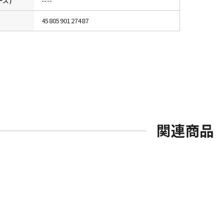
ーズ)
----
4580590127487
関連商品