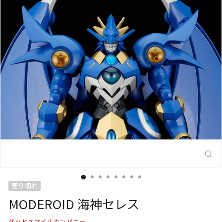
閉
じ
る
(E
売り切れ
MODEROID 海神セレス
グッドスマイルカンパニー