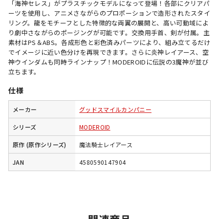
「海神セレス」がプラスチックモデルになって登場！各部にクリアパ
ーツを使用し、アニメさながらのプロポーションで造形されたスタイ
リング。龍をモチーフとした特徴的な両翼の展開と、高い可動域によ
り劇中さながらのポージングが可能です。交換用手首、剣が付属。主
素材はPS＆ABS。各成形色と彩色済みパーツにより、組み立てるだけ
でイメージに近い色分けを再現できます。さらに炎神レイアース、空
神ウインダムも同時ラインナップ！MODEROIDに伝説の3魔神が並び
立ちます。
仕様
メーカー
グッドスマイルカンパニー
シリーズ
MODEROID
原作 (原作シリーズ)
魔法騎士レイアース
JAN
4580590147904