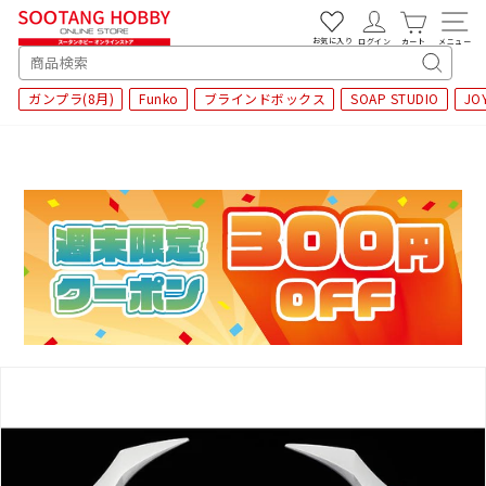
次
へ
お気に入り
ログイン
カート
メニュー
SEARCH
キ
ガンプラ(8月)
Funko
ブラインドボックス
SOAP STUDIO
JO
ー
ワ
ー
ド
検
索