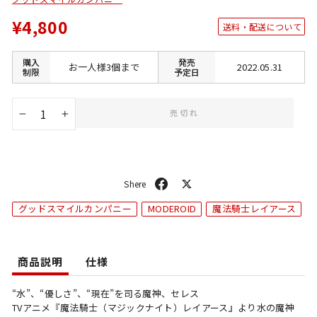
¥4,800
送料・配送について
購入
発売
お一人様3個まで
2022.05.31
制限
予定日
売切れ
−
+
シ
ポ
ェ
ス
グッドスマイルカンパニー
MODEROID
魔法騎士レイアース
ア
ト
商品説明
仕様
“水”、“優しさ”、“現在”を司る魔神、セレス
TVアニメ『魔法騎士（マジックナイト）レイアース』より水の魔神