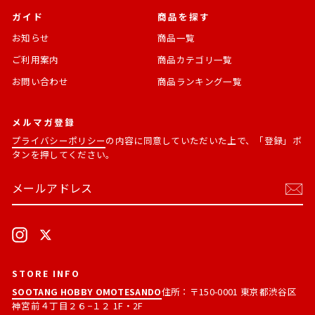
ガイド
商品を探す
お知らせ
商品一覧
ご利用案内
商品カテゴリ一覧
お問い合わせ
商品ランキング一覧
メルマガ登録
プライバシーポリシー
の内容に同意していただいた上で、「登録」ボ
タンを押してください。
メ
購
ー
読
ル
す
ア
る
ド
Instagram
X
レ
ス
STORE INFO
SOOTANG HOBBY OMOTESANDO
住所：〒150-0001 東京都渋谷区
神宮前４丁目２６−１２ 1F・2F