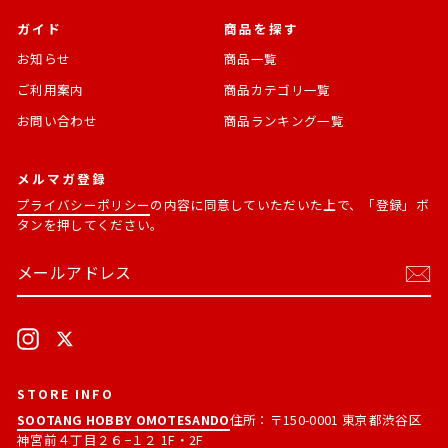
ガイド
商品を探す
お知らせ
商品一覧
ご利用案内
商品カテゴリ一覧
お問い合わせ
商品ランキング一覧
メルマガ登録
プライバシーポリシー
の内容に同意していただいた上で、「登録」ボ
タンを押してください。
メ
購
ー
読
ル
す
ア
る
ド
Instagram
X
レ
ス
STORE INFO
SOOTANG HOBBY OMOTESANDO
住所：〒150-0001 東京都渋谷区
神宮前４丁目２６−１２ 1F・2F