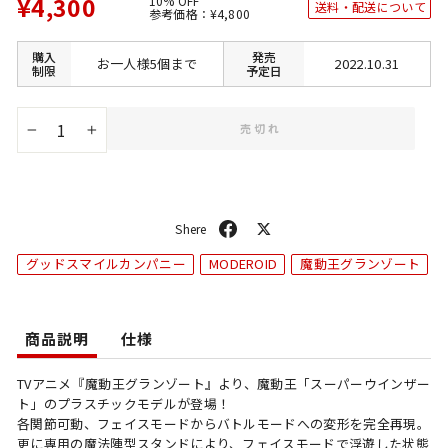
¥4,300
10% OFF
送料・配送について
通
SALE
参考価格：
¥4,800
常
価
価
格
格
購入
発売
お一人様5個まで
2022.10.31
制限
予定日
売切れ
−
+
シ
ポ
ェ
ス
グッドスマイルカンパニー
MODEROID
魔動王グランゾート
ア
ト
商品説明
仕様
TVアニメ『魔動王グランゾート』より、魔動王「スーパーウインザー
ト」のプラスチックモデルが登場！
各関節可動、フェイスモードからバトルモードへの変形を完全再現。
更に専用の魔法陣型スタンドにより、フェイスモードで浮遊した状態