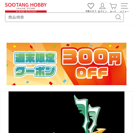
次
へ
お気に入り
ログイン
カート
メニュー
SEARCH
キ
ー
ワ
ー
ド
検
索