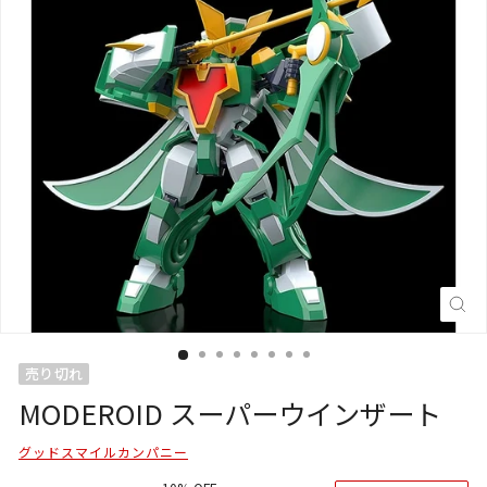
閉
じ
る
(E
売り切れ
MODEROID スーパーウインザート
グッドスマイルカンパニー