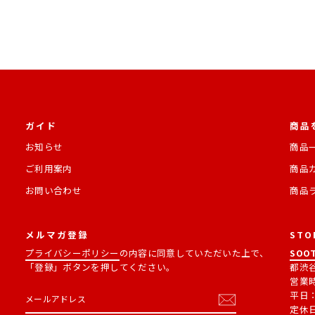
ガイド
商品
お知らせ
商品
ご利用案内
商品
お問い合わせ
商品
メルマガ登録
STO
プライバシーポリシー
の内容に同意していただいた上で、
SOOT
「登録」ボタンを押してください。
都渋谷
営業
メ
購
平日：1
ー
読
定休
ル
す