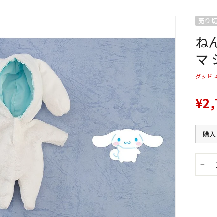
売り
ね
マ
グッド
¥2,
購入
−