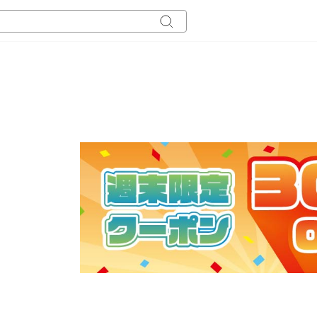
キ
ー
ワ
ー
ド
検
索