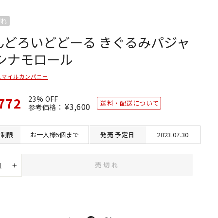
切れ
んどろいどどーる きぐるみパジャ
 シナモロール
スマイルカンパニー
772
23% OFF
送料・配送について
通
¥3,600
SALE
参考価格：
常
価
価
格
格
制限
お一人様5個まで
発売
予定日
2023.07.30
売切れ
+