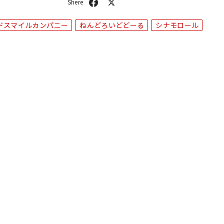
シ
ポ
ェ
ス
ア
ト
ドスマイルカンパニー
ねんどろいどどーる
シナモロール