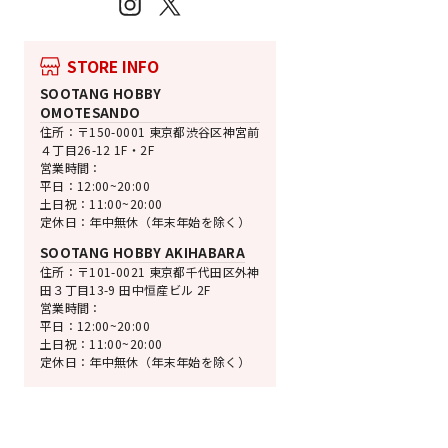
Instagram
X
STORE INFO
SOOTANG HOBBY
売切れ
OMOTESANDO
グッドスマイルカンパ
住所：〒150-0001 東京都渋谷区神宮前
ねんどろいどどーる
４丁目26-12 1F・2F
ャマ シナモロール
営業時間：
シナモロール
平日：12:00~20:00
通
SALE
¥3,600
¥2,772 [23
土日祝：11:00~20:00
常
価
定休日：年中無休（年末年始を除く）
価
格
SOOTANG HOBBY AKIHABARA
格
住所：〒101-0021 東京都千代田区外神
田３丁目13-9 田中恒産ビル 2F
営業時間：
平日：12:00~20:00
土日祝：11:00~20:00
定休日：年中無休（年末年始を除く）