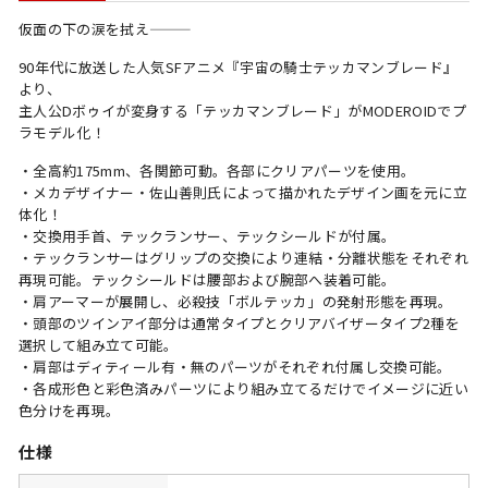
仮面の下の涙を拭え———
90年代に放送した人気SFアニメ『宇宙の騎士テッカマンブレード』
より、
主人公Dボゥイが変身する「テッカマンブレード」がMODEROIDでプ
ラモデル化！
・全高約175mm、各関節可動。各部にクリアパーツを使用。
・メカデザイナー・佐山善則氏によって描かれたデザイン画を元に立
体化！
・交換用手首、テックランサー、テックシールドが付属。
・テックランサーはグリップの交換により連結・分離状態をそれぞれ
再現可能。テックシールドは腰部および腕部へ装着可能。
・肩アーマーが展開し、必殺技「ボルテッカ」の発射形態を再現。
・頭部のツインアイ部分は通常タイプとクリアバイザータイプ2種を
選択して組み立て可能。
・肩部はディティール有・無のパーツがそれぞれ付属し交換可能。
・各成形色と彩色済みパーツにより組み立てるだけでイメージに近い
色分けを再現。
仕様