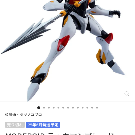
閉
じ
る
(E
©創通・タツノコプロ
売り切れ
25年6月発送予定