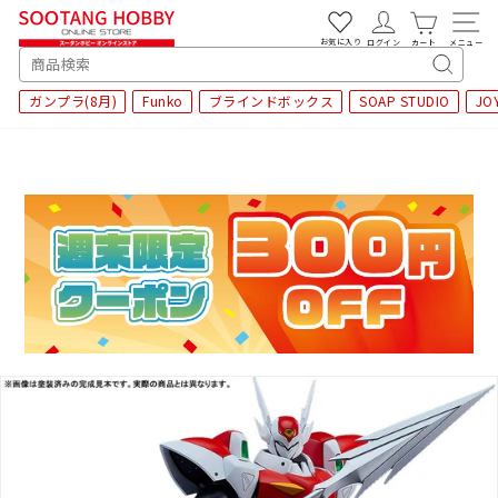
次
へ
お気に入り
ログイン
カート
メニュー
SEARCH
キ
ガンプラ(8月)
Funko
ブラインドボックス
SOAP STUDIO
JO
ー
ワ
ー
ド
検
索