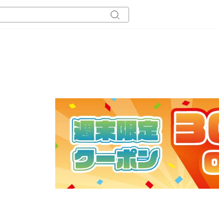
キ
ー
ワ
ー
ド
検
索