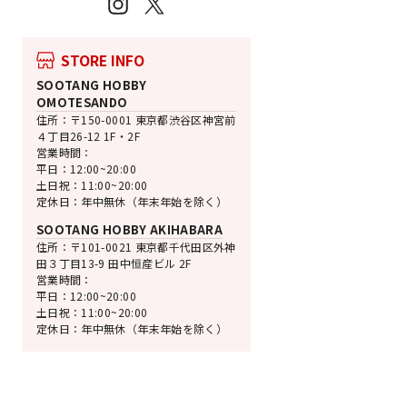
Instagram
X
ール
機動戦士ガンダムSEED F
通
SALE
¥2,420
¥2,239 [7%
STORE INFO
常
価
価
格
SOOTANG HOBBY
格
OMOTESANDO
住所：〒150-0001 東京都渋谷区神宮前
４丁目26-12 1F・2F
営業時間：
平日：12:00~20:00
土日祝：11:00~20:00
定休日：年中無休（年末年始を除く）
SOOTANG HOBBY AKIHABARA
住所：〒101-0021 東京都千代田区外神
田３丁目13-9 田中恒産ビル 2F
営業時間：
平日：12:00~20:00
土日祝：11:00~20:00
定休日：年中無休（年末年始を除く）