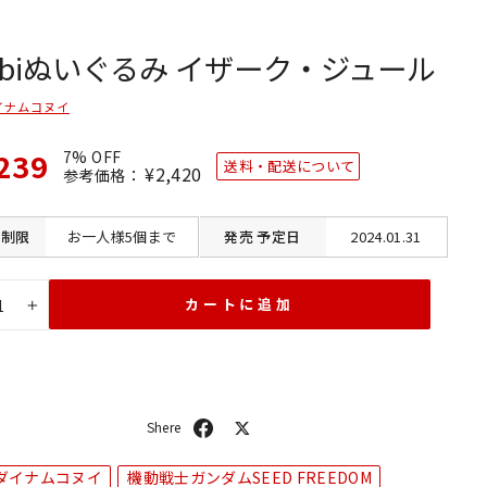
ibiぬいぐるみ イザーク・ジュール
イナムコヌイ
239
7% OFF
送料・配送について
通
¥2,420
SALE
参考価格：
常
価
価
格
格
制限
お一人様5個まで
発売
予定日
2024.01.31
カートに追加
+
シ
ポ
ェ
ス
ア
ト
ダイナムコヌイ
機動戦士ガンダムSEED FREEDOM