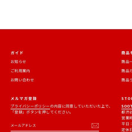
ガイド
商品
お知らせ
商品
ご利用案内
商品
お問い合わせ
商品
メルマガ登録
STO
プライバシーポリシー
の内容に同意していただいた上で、
SOOT
「登録」ボタンを押してください。
都渋谷
営業
メ
購
平日：1
ー
読
定休
ル
す