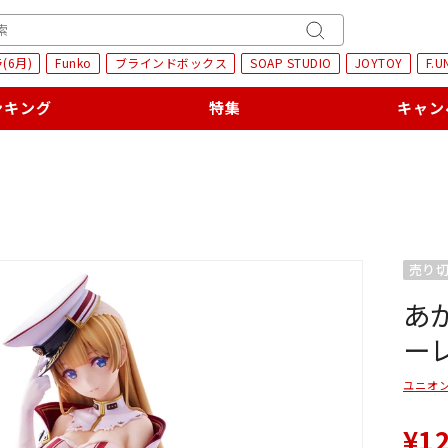
H
キ
(6月)
Funko
ブラインドボックス
SOAP STUDIO
JOYTOY
F.U
ー
ワ
ンキング
特集
キャン
ー
ド
検
索
売り
あ
ー
ユニオ
¥1