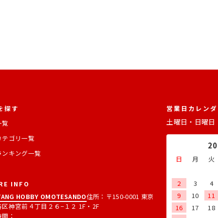
を探す
営業日カレンダ
土曜日・日曜日
一覧
カテゴリ一覧
2
ランキング一覧
日
月
火
2
3
4
RE INFO
9
10
11
ANG HOBBY OMOTESANDO
住所：〒150-0001 東京
区神宮前４丁目２６−１２ 1F・2F
16
17
18
時間：