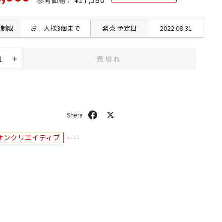
常
価
価
格
格
制限
お一人様3個まで
発売
予定日
2022.08.31
売切れ
+
シ
ポ
ェ
ス
ア
ト
オンクリエイティブ
----