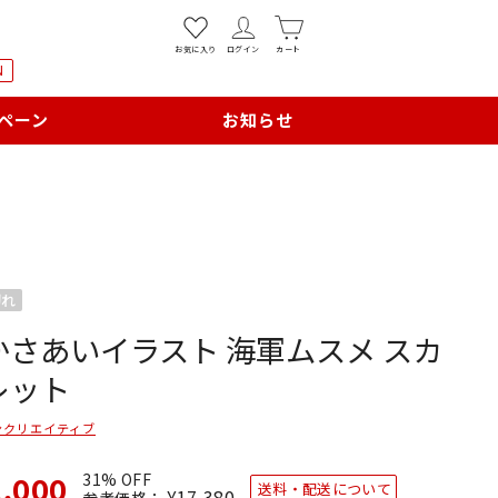
お気に入り
ログイン
カート
N
ペーン
お知らせ
切れ
かさあいイラスト 海軍ムスメ スカ
レット
ンクリエイティブ
2,000
31% OFF
送料・配送について
通
¥17,380
SALE
参考価格：