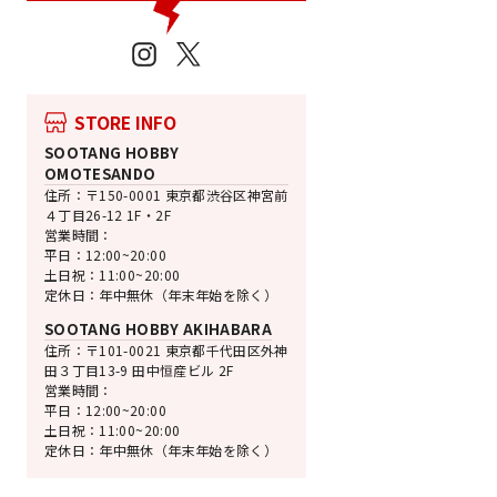
売切れ
ユニオンクリエイティブ
Instagram
X
あかさあいイラスト
カーレット
----
STORE INFO
通
SALE
¥17,380
¥12,000 [
常
価
SOOTANG HOBBY
価
格
OMOTESANDO
格
住所：〒150-0001 東京都渋谷区神宮前
４丁目26-12 1F・2F
営業時間：
平日：12:00~20:00
土日祝：11:00~20:00
定休日：年中無休（年末年始を除く）
SOOTANG HOBBY AKIHABARA
住所：〒101-0021 東京都千代田区外神
田３丁目13-9 田中恒産ビル 2F
営業時間：
平日：12:00~20:00
土日祝：11:00~20:00
定休日：年中無休（年末年始を除く）