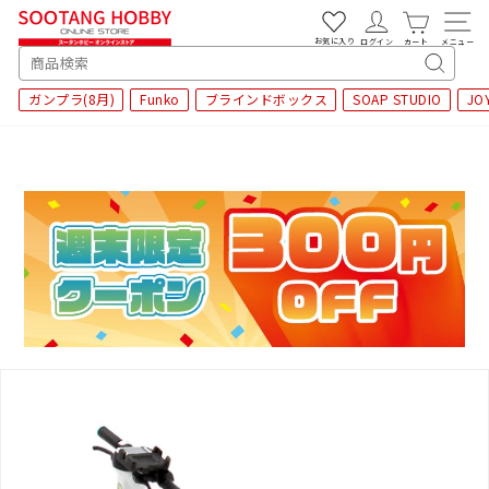
次
へ
お気に入り
ログイン
カート
メニュー
SEARCH
キ
ガンプラ(8月)
Funko
ブラインドボックス
SOAP STUDIO
JO
ー
ワ
ー
ド
検
索