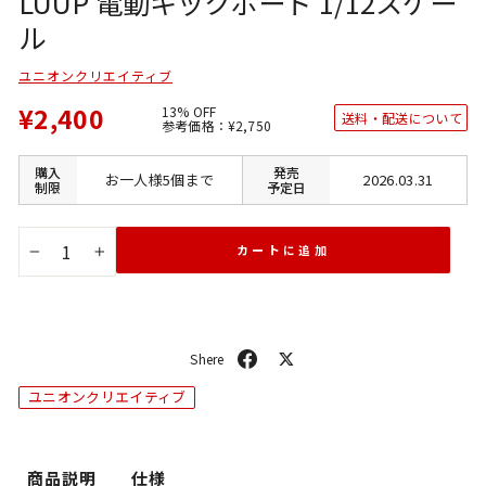
LUUP 電動キックボード 1/12スケー
ル
ユニオンクリエイティブ
¥2,400
13% OFF
送料・配送について
通
SALE
参考価格：
¥2,750
常
価
価
格
格
購入
発売
お一人様5個まで
2026.03.31
制限
予定日
カートに追加
−
+
シ
ポ
ェ
ス
ユニオンクリエイティブ
ア
ト
商品説明
仕様