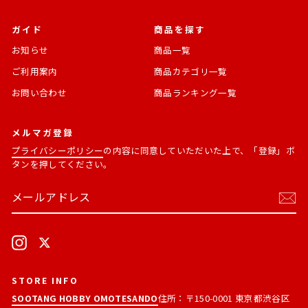
ガイド
商品を探す
お知らせ
商品一覧
ご利用案内
商品カテゴリ一覧
お問い合わせ
商品ランキング一覧
メルマガ登録
プライバシーポリシー
の内容に同意していただいた上で、「登録」ボ
タンを押してください。
メ
購
ー
読
ル
す
ア
る
ド
Instagram
X
レ
ス
STORE INFO
SOOTANG HOBBY OMOTESANDO
住所：〒150-0001 東京都渋谷区