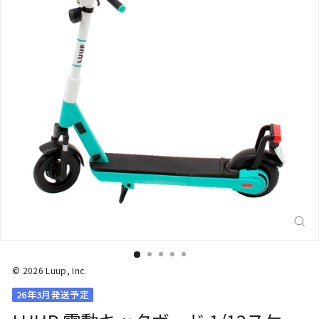
閉
じ
る
(E
© 2026 Luup, Inc.
26年3月発送予定