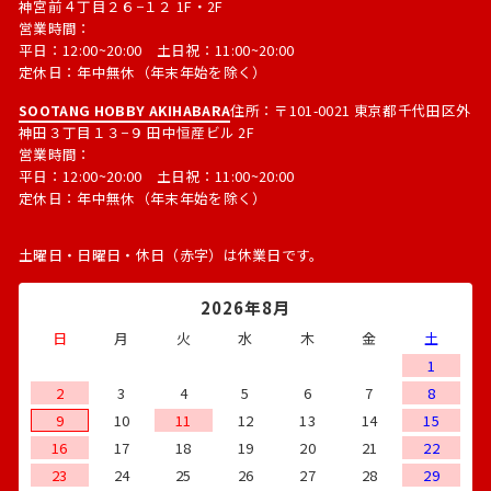
神宮前４丁目２６−１２ 1F・2F
営業時間：
平日：12:00~20:00 土日祝：11:00~20:00
定休日：年中無休（年末年始を除く）
SOOTANG HOBBY AKIHABARA
住所：〒101-0021 東京都千代田区外
神田３丁目１３−９ 田中恒産ビル 2F
営業時間：
平日：12:00~20:00 土日祝：11:00~20:00
定休日：年中無休（年末年始を除く）
土曜日・日曜日・休日（赤字）は休業日です。
2026年8月
日
月
火
水
木
金
土
1
2
3
4
5
6
7
8
9
10
11
12
13
14
15
16
17
18
19
20
21
22
23
24
25
26
27
28
29