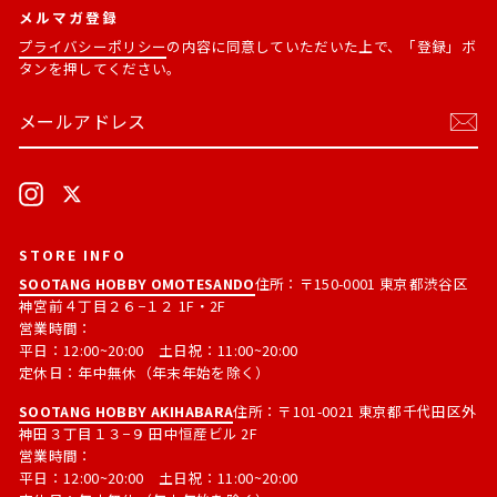
メルマガ登録
プライバシーポリシー
の内容に同意していただいた上で、「登録」ボ
タンを押してください。
メ
購
ー
読
ル
す
ア
る
ド
Instagram
X
レ
ス
STORE INFO
SOOTANG HOBBY OMOTESANDO
住所：〒150-0001 東京都渋谷区
神宮前４丁目２６−１２ 1F・2F
営業時間：
平日：12:00~20:00 土日祝：11:00~20:00
定休日：年中無休（年末年始を除く）
SOOTANG HOBBY AKIHABARA
住所：〒101-0021 東京都千代田区外
神田３丁目１３−９ 田中恒産ビル 2F
営業時間：
平日：12:00~20:00 土日祝：11:00~20:00