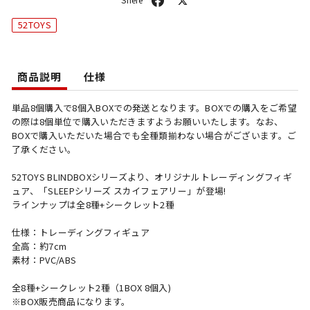
ェ
ス
52TOYS
ア
ト
商品説明
仕様
単品8個購入で8個入BOXでの発送となります。BOXでの購入をご希望
の際は8個単位で購入いただきますようお願いいたします。なお、
BOXで購入いただいた場合でも全種類揃わない場合がございます。ご
了承ください。
52TOYS BLINDBOXシリーズより、オリジナルトレーディングフィギ
ュア、「SLEEPシリーズ スカイフェアリー」が登場!
ラインナップは全8種+シークレット2種
仕様：トレーディングフィギュア
全高：約7cm
素材：PVC/ABS
全8種+シークレット2種（1BOX 8個入)
※BOX販売商品になります。