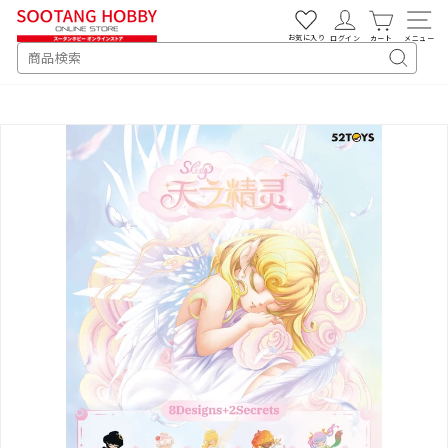
次
へ
お気に入り
ログイン
カート
メニュー
SEARCH
キ
ー
ワ
ー
ド
検
索