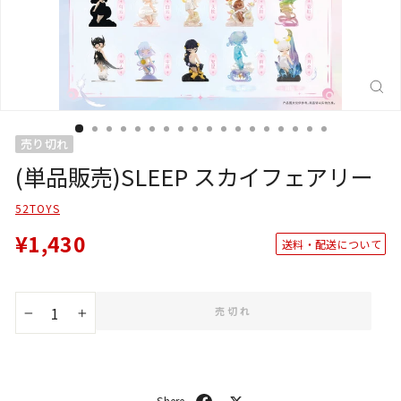
閉
じ
る
(E
売り切れ
(単品販売)SLEEP スカイフェアリー
52TOYS
¥1,430
送料・配送について
売切れ
−
+
シ
ポ