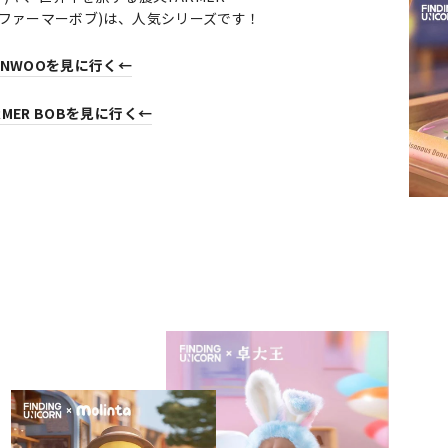
B(ファーマーボブ)は、人気シリーズです！
INWOOを見に行く←
RMER BOBを見に行く←