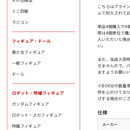
その他模型
こちらはブライ
ミニ四駆
ムで封入されて
ラジコン
単品4個購入で4
際は4個単位で購
入いただいた場
フィギュア・ドール
い。
美少女フィギュア
また、当店入荷
一般フィギュア
きませんので、
ますようお願い
ドール
※BOX分の数量
供を心がけており
ロボット・特撮フィギュア
けする場合がご
ガンダムフィギュア
仕様
ロボット・メカフィギュア
メーカー
特撮フィギュア