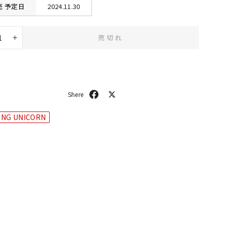
売
予定日
2024.11.30
売切れ
+
シ
ポ
ェ
ス
ア
ト
ING UNICORN