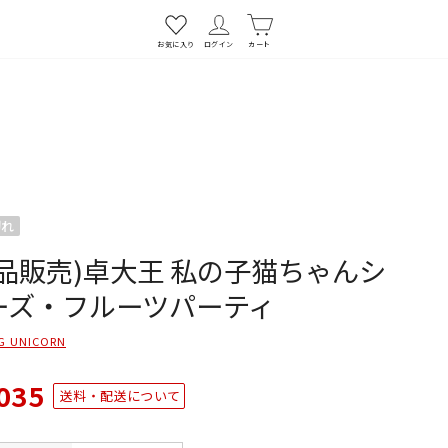
お気に入り
ログイン
カート
切れ
単品販売)卓大王 私の子猫ちゃんシ
ーズ・フルーツパーティ
G UNICORN
035
送料・配送について