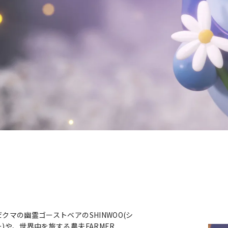
クマの幽霊ゴーストベアのSHINWOO(シ
)や、世界中を旅する農夫FARMER