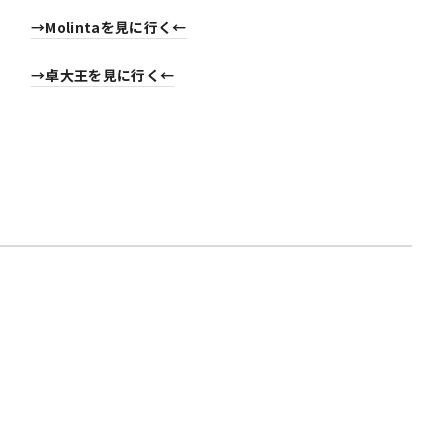
→Molintaを見に行く←
→卓大王を見に行く←