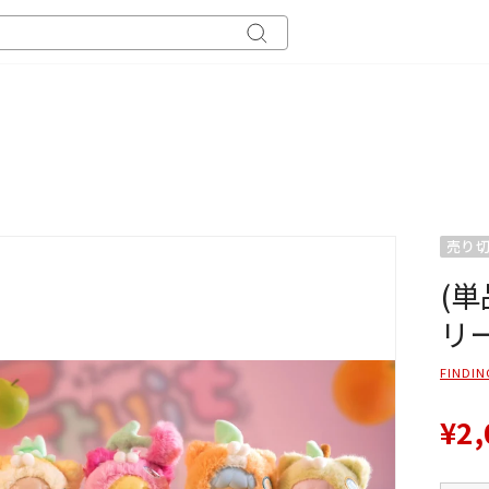
キ
ー
ワ
ー
ド
検
索
売り
(
リ
FINDIN
¥2,