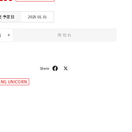
売
予定日
2025.01.31
売切れ
+
シ
ポ
ェ
ス
ア
ト
ING UNICORN