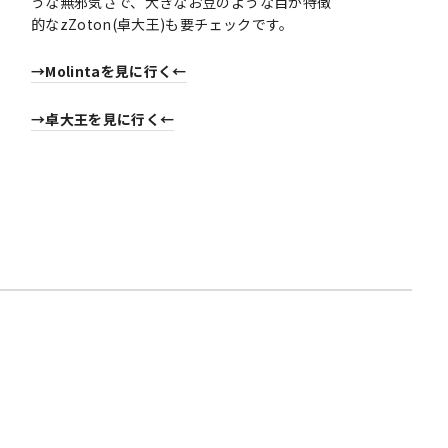
うな無邪気さで、大きなお豆のような目が特徴
的なzZoton(卓大王)も要チェックです。
→Molintaを見に行く←
→卓大王を見に行く←