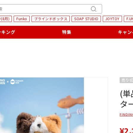
H
キ
(8月)
Funko
ブラインドボックス
SOAP STUDIO
JOYTOY
F.U
ー
ワ
ンキング
特集
キャン
ー
ド
検
索
売り
(単
タ
FINDIN
¥2,