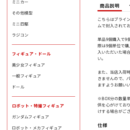
ミニカー
商品説明
その他模型
こちらはブライ
ミニ四駆
ムで封入されて
ラジコン
単品9個購入で9
際は9個単位で購
入いただいた場
フィギュア・ドール
い。
美少女フィギュア
また、当店入荷
一般フィギュア
きませんので、
ますようお願い
ドール
※BOX分の数量
供を心がけており
ロボット・特撮フィギュア
けする場合がご
ガンダムフィギュア
仕様
ロボット・メカフィギュア